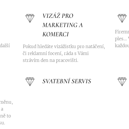
VIZÁŽ PRO
MARKETING A
Firemn
KOMERCI
ples..
další
každou
Pokud hledáte vizážistku pro natáčení,
či reklamní focení, ráda s Vámi
strávím den na pracovišti.
SVATEBNÍ SERVIS
 změnu,
 a
ně to
su.