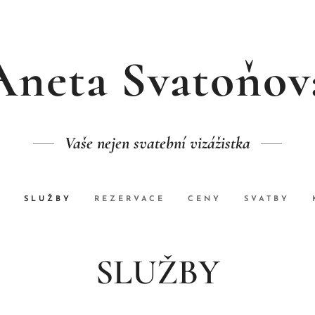
Aneta Svatoňov
Vaše nejen svatební vizážistka
O
SLUŽBY
REZERVACE
CENY
SVATBY
SLUŽBY