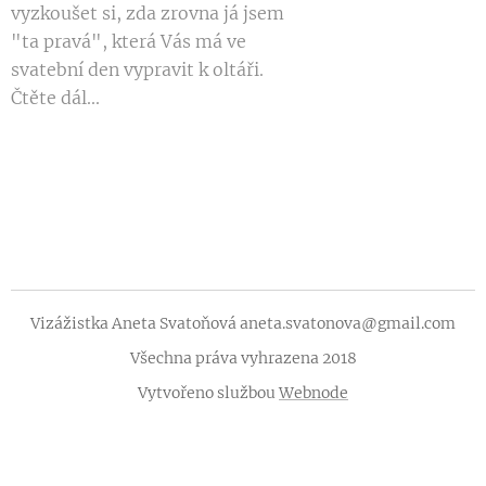
vyzkoušet si, zda zrovna já jsem
"ta pravá", která Vás má ve
svatební den vypravit k oltáři.
Čtěte dál...
Vizážistka Aneta Svatoňová aneta.svatonova@gmail.com
Všechna práva vyhrazena 2018
Vytvořeno službou
Webnode
Vytvořte si webové stránky zdarma!