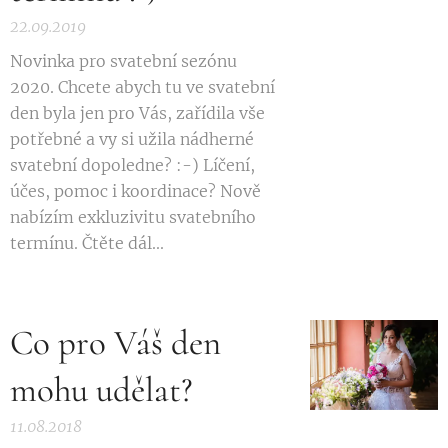
22.09.2019
Novinka pro svatební sezónu
2020. Chcete abych tu ve svatební
den byla jen pro Vás, zařídila vše
potřebné a vy si užila nádherné
svatební dopoledne? :-) Líčení,
účes, pomoc i koordinace? Nově
nabízím exkluzivitu svatebního
termínu. Čtěte dál...
Co pro Váš den
mohu udělat?
11.08.2018