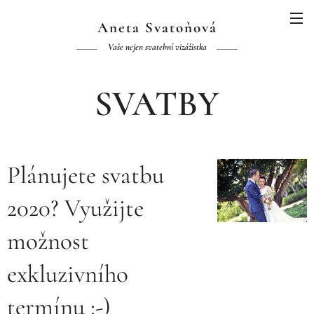
Aneta Svatoňová
Vaše nejen svatební vizážistka
SVATBY
Plánujete svatbu
2020? Využijte
možnost
exkluzivního
termínu :-)